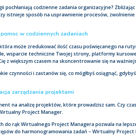
ergii pochłaniają codzienne zadania organizacyjne? Zbliżaj
 czy istnieje sposób na usprawnienie procesów, zwolnienie
a pomoc w codziennych zadaniach
która może zredukować ilość czasu poświęcanego na ruty
e, wsparcie techniczne Twojej strony, platformy kursow
Cię z większym czasem na skoncentrowanie się na ważniej
takie czynności i zastanów się, co mógłbyś osiągnąć, gdyb
acja zarządzania projektami
nt na analizę projektów, które prowadzisz sam. Czy cza
Wirtualny Project Manager.
h do rąk Wirtualnego Project Managera pozwala na lepsz
stępów do harmonogramowania zadań – Wirtualny Projec