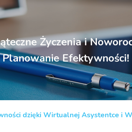
ip to main content
Skip to navigat
ąteczne Życzenia i Noworo
Planowanie Efektywności!
ywności dzięki Wirtualnej Asystentce i 