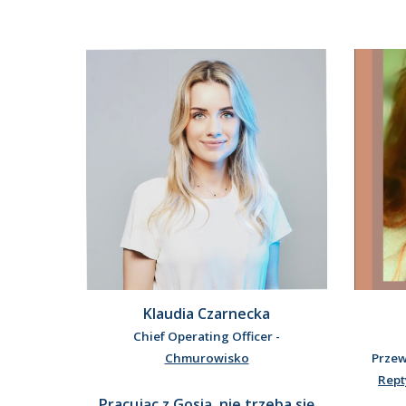
Klaudia Czarnecka
Chief Operating Officer -
Chmurowisko
Przew
Rept
Pracując z Gosią, nie trzeba się