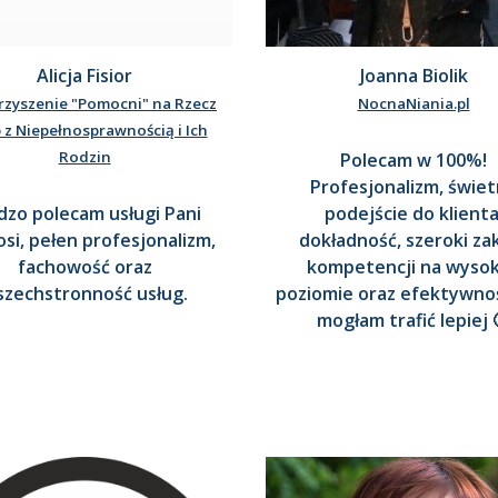
Alicja Fisior
Joanna Biolik
rzyszenie "Pomocni" na Rzecz
NocnaNiania.pl
 z Niepełnosprawnością i Ich
Rodzin
Polecam w 100%!
Profesjonalizm, świe
dzo polecam usługi Pani
podejście do klienta
si, pełen profesjonalizm,
dokładność, szeroki za
fachowość oraz
kompetencji na wyso
zechstronność usług.
poziomie oraz efektywnoś
mogłam trafić lepiej 