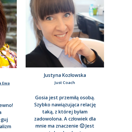
Justyna Kozłowska
Just Coach
a Ewa
Gosia jest przemiłą osobą.
Szybko nawiązująca relację
pewno!
taką, z której byłam
a
zadowolona. A człowiek dla
eguj
mnie ma znaczenie 🙂 Jest
alizm