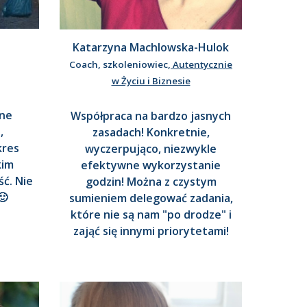
Katarzyna Machlowska-Hulok
Coach, szkoleniowiec,
Autentycznie
w Życiu i Biznesie
tne
Współpraca na bardzo jasnych
,
zasadach! Konkretnie,
kres
wyczerpująco, niezwykle
kim
efektywne wykorzystanie
ć. Nie
godzin! Można z czystym
🙂
sumieniem delegować zadania,
które nie są nam "po drodze" i
zająć się innymi priorytetami!