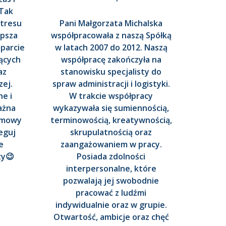
 Tak
stresu
Pani Małgorzata Michalska
epsza
współpracowała z naszą Spółką
parcie
w latach 2007 do 2012. Naszą
zących
współpracę zakończyła na
az
stanowisku specjalisty do
zej.
spraw administracji i logistyki.
e i
W trakcie współpracy
ażna
wykazywała się sumiennością,
ć mowy
terminowością, kreatywnością,
eguj
skrupulatnością oraz
e
zaangażowaniem w pracy.
zy😉
Posiada zdolności
interpersonalne, które
pozwalają jej swobodnie
pracować z ludźmi
indywidualnie oraz w grupie.
Otwartość, ambicje oraz chęć