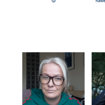
🙂
nawe