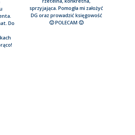
rzetelna, konkretna,
m
sprzyjająca. Pomogła mi założyć
u
DG oraz prowadzić księgowość
enta.
🙂 POLECAM 🙂
at. Do
kach
rąco!