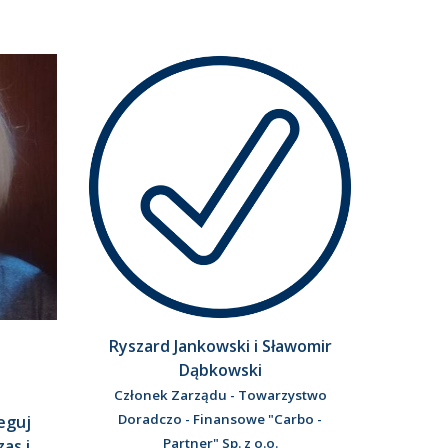
Ryszard Jankowski i Sławomir
Dąbkowski
Członek Zarządu - Towarzystwo
Doradczo - Finansowe "Carbo -
eguj
Partner" Sp. z o.o.
as i