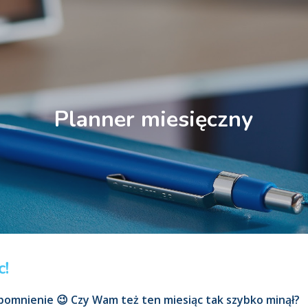
ip to main content
Skip to navigat
Planner miesięczny
c!
pomnienie 😉 Czy Wam też ten miesiąc tak szybko minął?