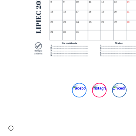
Page
Google Sites
Report abuse