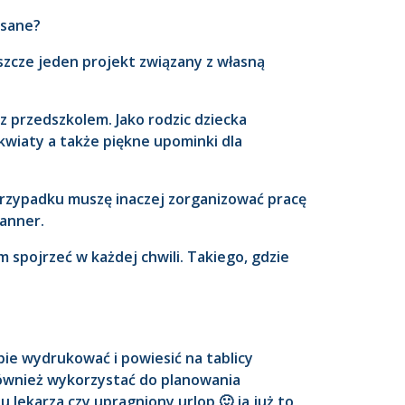
isane?
szcze jeden projekt związany z własną
 przedszkolem. Jako rodzic dziecka
wiaty a także piękne upominki dla
 przypadku muszę inaczej zorganizować pracę
lanner.
 spojrzeć w każdej chwili. Takiego, gdzie
ie wydrukować i powiesić na tablicy
ównież wykorzystać do planowania
 lekarza czy upragniony urlop 🙂 ja już to