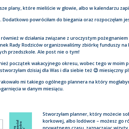
ze plany, które mieliście w głowie, albo w kalendarzu zap
e. Dodatkowo powróciłam do biegania oraz rozpoczęłam je
również w działania związane z uroczystym pożegnaniem z
nek Rady Rodziców organizowaliśmy zbiórkę funduszy na k
ych przedszkole. Ale post nie o tym!
o również początek wakacyjnego okresu, wobec tego w moim
orzyłam dzisiaj dla Was i dla siebie też 😉 miesięczny p
 brakowało mi takiego ogólnego plannera na który mogłabym
ogarnięcia w danym miesiącu.
Stworzyłam planner, który możecie sob
korkowej, albo lodówce – możesz go r
prywatnego czasu, zaznaczając wizyty u