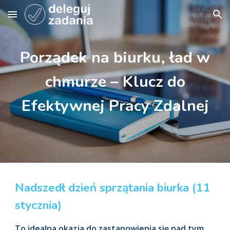
Skip to main content
Skip to navigation
Porządek na biurku, ład w
chmurze – Klucz do
Efektywnej Pracy Zdalnej
Nadszedł dzień sprzątania biurka (11
stycznia)
To idealna okazja do zastanowienia się nad tym,